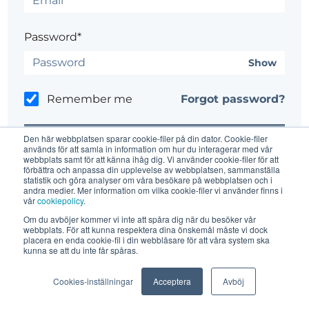
Password*
Show
Remember me
Forgot password?
Den här webbplatsen sparar cookie-filer på din dator. Cookie-filer
används för att samla in information om hur du interagerar med vår
webbplats samt för att känna ihåg dig. Vi använder cookie-filer för att
förbättra och anpassa din upplevelse av webbplatsen, sammanställa
statistik och göra analyser om våra besökare på webbplatsen och i
andra medier. Mer information om vilka cookie-filer vi använder finns i
Don't have an account?
Register here.
vår
cookiepolicy
.
Om du avböjer kommer vi inte att spåra dig när du besöker vår
Having trouble?
Contact the site's administrator
webbplats. För att kunna respektera dina önskemål måste vi dock
placera en enda cookie-fil i din webbläsare för att våra system ska
kunna se att du inte får spåras.
Cookies-inställningar
Acceptera
Avböj