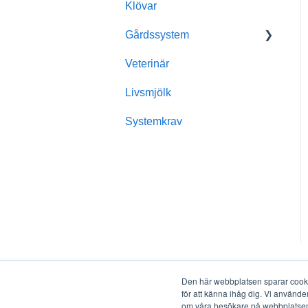
Klövar
Odlingsplattor
Produktinformation
Allmänt
Gårdssystem
Fördelar med Bacticam
Fördelar med KalvKoll
Veterinär
Strategi och behandling
Administratör
Livsmjölk
Användare
Systemkrav
Den här webbplatsen sparar cookie
för att känna ihåg dig. Vi använde
om våra besökare på webbplatsen o