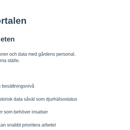
rtalen
heten
tioner och data med gårdens personal.
ma ställe.
h besättningsnivå
istorisk data såväl som djurhälsostatus
er som behöver insatser
n snabbt prioritera arbetet