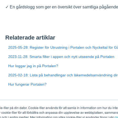
✓ En gårdslogg som ger en översikt över samtliga pågående 
Relaterade artiklar
2025-05-28: Register för Utrustning i Portalen och Nyckeltal för G
2023-11-28: Smarta filter i appen och nytt utseende på Portalen
Hur loggar jag in på Portalen?
2025-02-18: Lista på behandlingar och läkemedelsanvändning dire
Hur fungerar Portalen?
-filer på din dator. Cookie-filer används för att samla in information om hur du in
r cookie-filer för att förbättra och anpassa din upplevelse av webbplatsen, sammanst
ch i andra medier. Mer information om vilka cookie-filer vi använder finns i vår
co