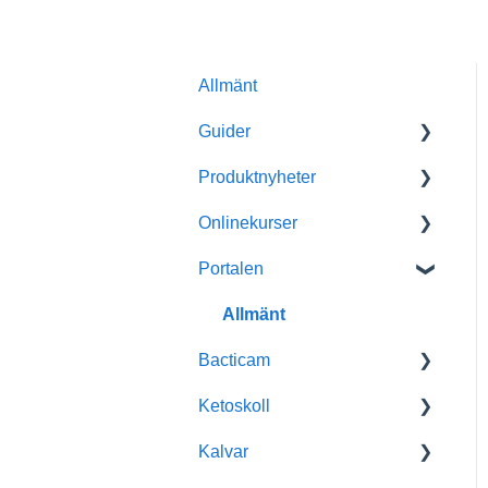
Allmänt
Guider
Produktnyheter
Filmer
Onlinekurser
Portalen
Portalen
Appen
Användarutbildningar
Filmer
Allmänt
Bacticam
Ketoskoll
Allmänt
Kalvar
Produktinformation
Allmänt