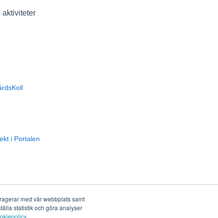
aktiviteter
årdsKoll
kt i Portalen
teragerar med vår webbplats samt
älla statistik och göra analyser
okiepolicy
.