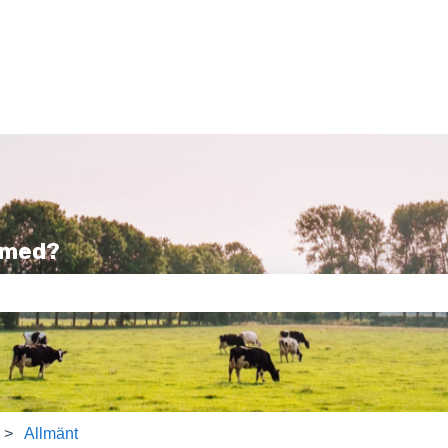
l med?
tet är tomt.
Allmänt