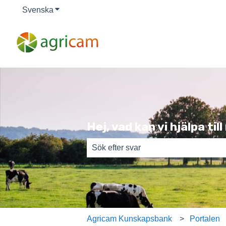
Svenska
Visa undermenyer för översättningar
Hej, vad kan vi hjälpa til
Det finns inga förslag eftersom sökfäl
Agricam Kunskapsbank
Portalen