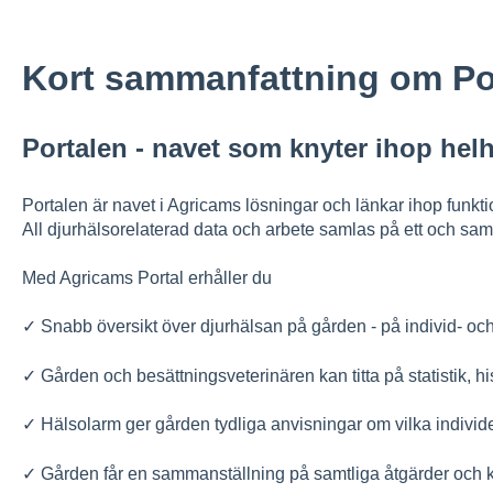
Kort sammanfattning om Po
Portalen - navet som knyter ihop hel
Portalen är navet i Agricams lösningar och länkar ihop funk
All djurhälsorelaterad data och arbete samlas på ett och sam
Med Agricams Portal erhåller du
✓ Snabb översikt över djurhälsan på gården - på individ- oc
✓ Gården och besättningsveterinären kan titta på statistik, h
✓ Hälsolarm ger gården tydliga anvisningar om vilka individ
✓ Gården får en sammanställning på samtliga åtgärder och ka